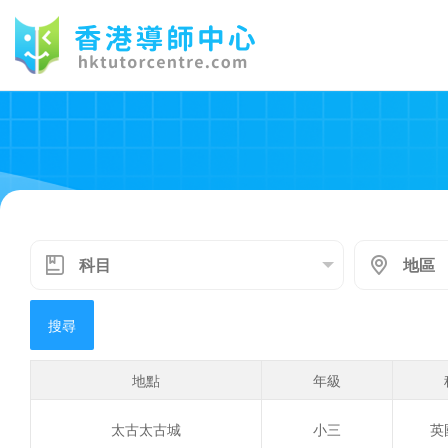
搜尋
地點
年級
太古太古城
小三
英