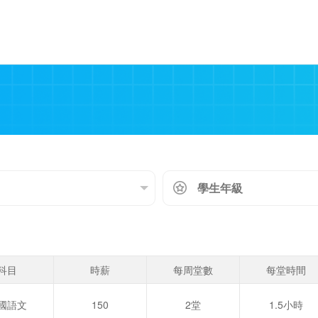
科目
時薪
每周堂數
每堂時間
國語文
150
2堂
1.5小時