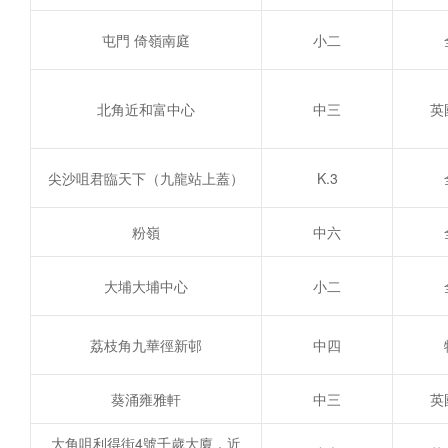
屯門 倚嶺南庭
小二
北角近和富中心
中三
英
尖沙咀君臨天下（九龍站上蓋）
K.3
粉嶺
中六
大埔大埔中心
小二
荔枝角九華徑新邨
中四
葵涌雍雅軒
中三
英
大角咀利得街4號千歲大廈，近