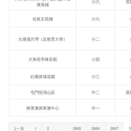
小六
英
澳海城
佐敦文苑樓
小六
大埔淺月灣（近教育大學）
小二
大角咀帝峰皇殿
小四
紅磡黃埔花園
小三
屯門悅湖山莊
中二
英
將軍澳將軍澳中心
中一
上一頁
1
2
...
2865
2866
2867
2