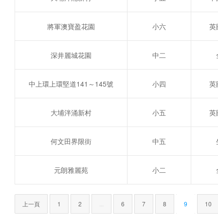
將軍澳寶盈花園
小六
英
深井麗城花園
中二
中上環上環堅道141～145號
小四
英
大埔泮涌新村
小五
英
何文田界限街
中五
元朗雅麗苑
小二
上一頁
1
2
...
6
7
8
9
10