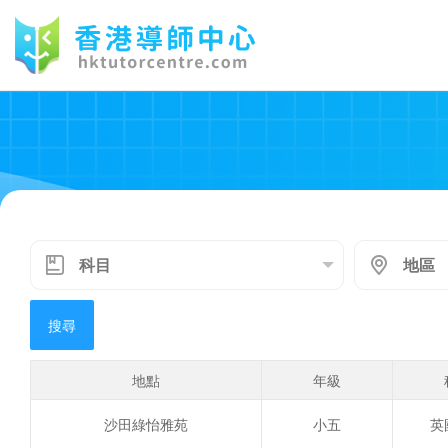
搜尋
地點
年級
沙田綠怡雅苑
小五
英