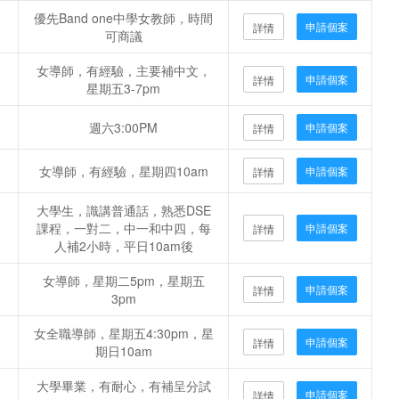
優先Band one中學女教師，時間
申請個案
詳情
可商議
女導師，有經驗，主要補中文，
申請個案
詳情
星期五3-7pm
週六3:00PM
申請個案
詳情
女導師，有經驗，星期四10am
申請個案
詳情
大學生，識講普通話，熟悉DSE
課程，一對二，中一和中四，每
申請個案
詳情
人補2小時，平日10am後
女導師，星期二5pm，星期五
申請個案
詳情
3pm
女全職導師，星期五4:30pm，星
申請個案
詳情
期日10am
大學畢業，有耐心，有補呈分試
申請個案
詳情