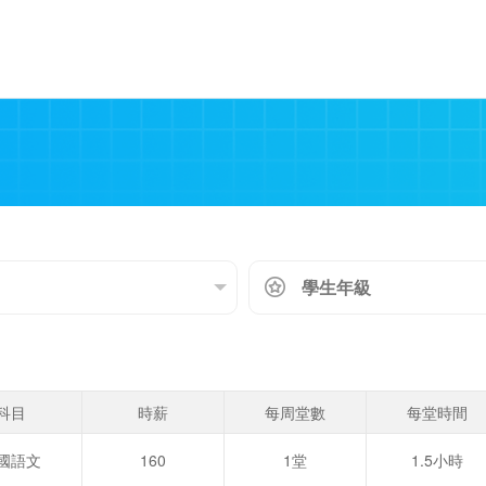
科目
時薪
每周堂數
每堂時間
國語文
160
1堂
1.5小時