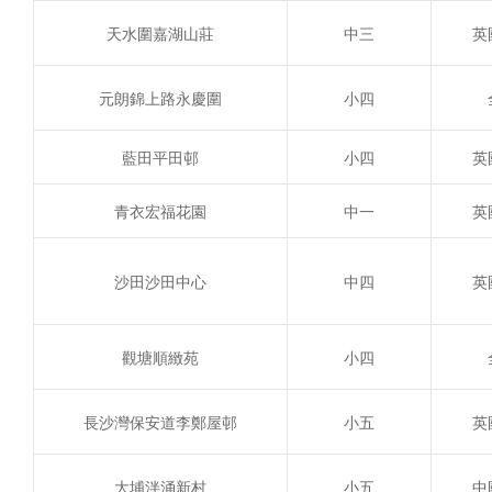
天水圍嘉湖山莊
中三
英
元朗錦上路永慶圍
小四
藍田平田邨
小四
英
青衣宏福花園
中一
英
沙田沙田中心
中四
英
觀塘順緻苑
小四
長沙灣保安道李鄭屋邨
小五
英
大埔泮涌新村
小五
中