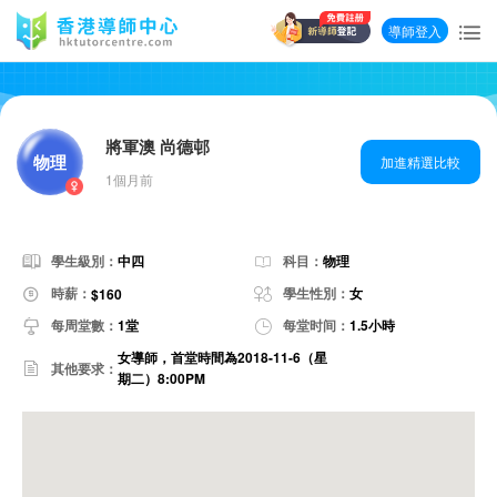
導師登入
將軍澳 尚德邨
物理
加進精選比較
1個月前
學生級別：
中四
科目：
物理
時薪：
學生性別：
女
$160
每周堂數：
1堂
每堂时间：
1.5小時
女導師，首堂時間為2018-11-6（星
其他要求：
期二）8:00PM