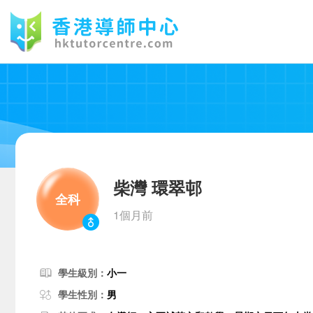
柴灣 環翠邨
全科
1個月前
學生級別：
小一
學生性別：
男