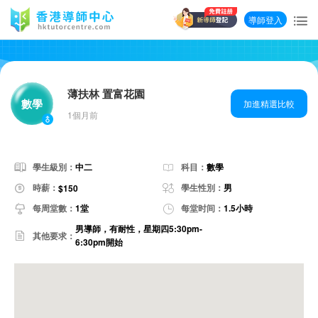
導師登入
薄扶林 置富花園
數學
加進精選比較
1個月前
學生級別：
中二
科目：
數學
時薪：
學生性別：
男
$150
每周堂數：
1堂
每堂时间：
1.5小時
男導師，有耐性，星期四5:30pm-
其他要求：
6:30pm開始