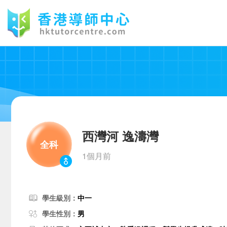
西灣河 逸濤灣
全科
1個月前
學生級別：
中一
學生性別：
男