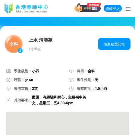
導師登入
上水 清濤苑
全科
加進精選比較
1小時前
學生級別：
小四
科目：
全科
時薪：
學生性別：
男
$160
每周堂數：
2堂
每堂时间：
1.5小時
嚴厲，有經驗和耐心，主要補中英
其他要求：
文，星期三，五4:30-6pm