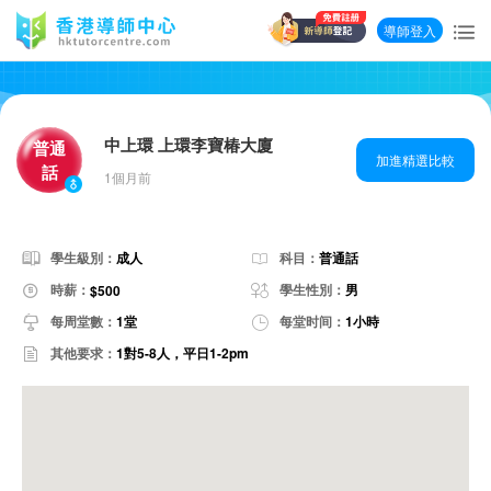
導師登入
中上環 上環李寶椿大廈
普通
加進精選比較
話
1個月前
學生級別：
成人
科目：
普通話
時薪：
學生性別：
男
$500
每周堂數：
1堂
每堂时间：
1小時
其他要求：
1對5-8人，平日1-2pm