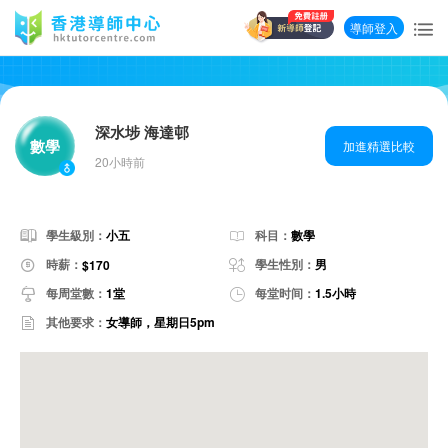
導師登入
深水埗 海達邨
數學
加進精選比較
20小時前
學生級別：
小五
科目：
數學
時薪：
學生性別：
男
$170
每周堂數：
1堂
每堂时间：
1.5小時
其他要求：
女導師，星期日5pm