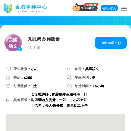
導師登入
九龍城 啟德龍譽
英國
加進精選比較
語文
1個月前
學生級別：
小六
科目：
英國語文
時薪：
學生性別：
男
$260
每周堂數：
1堂
每堂时间：
1.5小時
女全職導師，能帶動學生積極性，針
其他要求：
對薄弱地方提升，一對二，小四女和
小六男，每人45分鐘，逢星期二下午