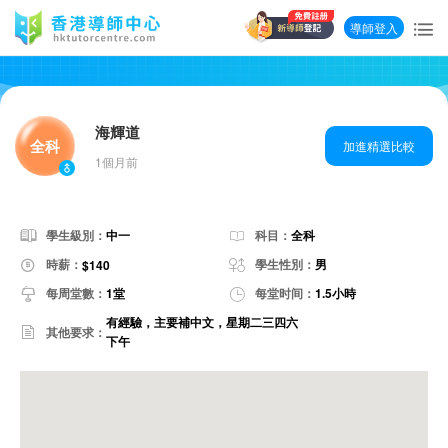
導師登入
海輝道
全科
加進精選比較
1個月前
學生級別：
中一
科目：
全科
時薪：
學生性別：
男
$140
每周堂數：
1堂
每堂时间：
1.5小時
有經驗，主要補中文，星期二三四六
其他要求：
下午