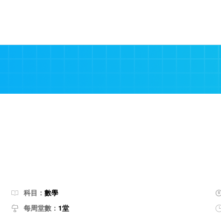
科目：
數學
每周堂數：
1堂