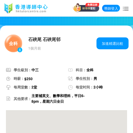
導師登入
石硤尾 石硤尾邨
全科
加進精選比較
1個月前
學生級別：
中三
科目：
全科
時薪：
學生性別：
男
$250
每周堂數：
2堂
每堂时间：
2小時
主要補英文、數學和理科，平日6-
其他要求：
8pm，星期六日全日