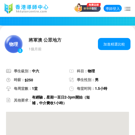
導師登入
將軍澳 公眾地方
物理
加進精選比較
1個月前
學生級別：
中六
科目：
物理
時薪：
學生性別：
男
$250
每周堂數：
1堂
每堂时间：
1.5小時
有經驗，星期一至日2-3pm開始（短
其他要求：
補，中介費收1小時）