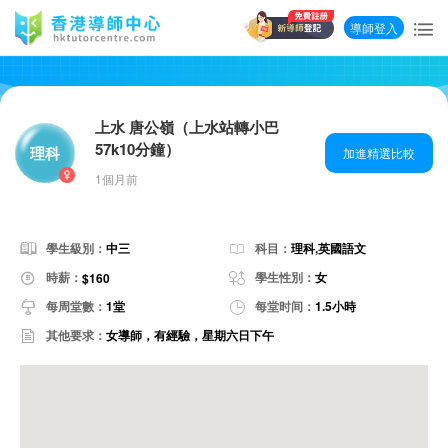
導師登入
上水 唐公嶺（上水站轉小巴
57k10分鐘）
理科
加進精選比較
1個月前
學生級別：
中三
科目：
理科,英國語文
時薪：
學生性別：
女
$160
每周堂數：
1堂
每堂时间：
1.5小時
其他要求：
女導師，有經驗，星期六日下午