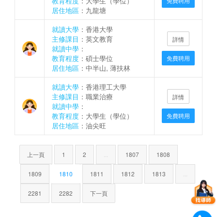
教育程度
：大學生（學位）
免費聘用
居住地區
：九龍塘
就讀大學
：香港大學
主修課目
：英文教育
詳情
就讀中學
：
教育程度
：碩士學位
免費聘用
居住地區
：中半山, 薄扶林
就讀大學
：香港理工大學
主修課目
：職業治療
詳情
就讀中學
：
教育程度
：大學生（學位）
免費聘用
居住地區
：油尖旺
上一頁
1
2
...
1807
1808
1809
1810
1811
1812
1813
...
2281
2282
下一頁