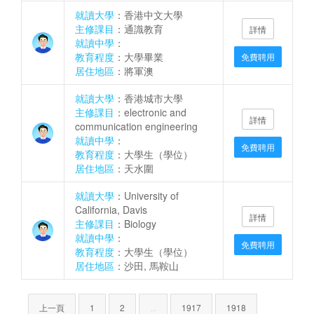
就讀大學
：香港中文大學
主修課目
：通識教育
詳情
就讀中學
：
教育程度
：大學畢業
免費聘用
居住地區
：將軍澳
就讀大學
：香港城市大學
主修課目
：electronic and
詳情
communication engineering
就讀中學
：
免費聘用
教育程度
：大學生（學位）
居住地區
：天水圍
就讀大學
：University of
California, Davis
詳情
主修課目
：Biology
就讀中學
：
免費聘用
教育程度
：大學生（學位）
居住地區
：沙田, 馬鞍山
上一頁
1
2
...
1917
1918