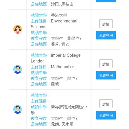
居住地區
：沙田, 馬鞍山
就讀大學
：香港大學
主修課目
：Environmental
詳情
Science
就讀中學
：
免費聘用
教育程度
：大學生（非學位）
居住地區
：葵芳, 青衣
就讀大學
：Imperial College
London
詳情
主修課目
：Mathematics
就讀中學
：
免費聘用
教育程度
：大學生（學位）
居住地區
：觀塘
就讀大學
：
主修課目
：
詳情
就讀中學
：新界鄉議局元朗區中
學
免費聘用
教育程度
：大學生（學位）
居住地區
：元朗, 天水圍