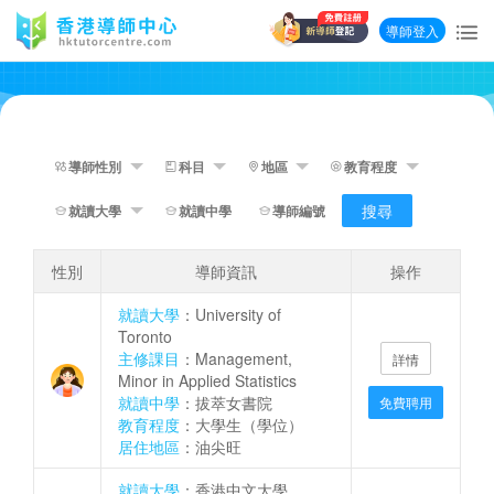
導師登入
搜尋
性別
導師資訊
操作
就讀大學
：University of
Toronto
主修課目
：Management,
詳情
Minor in Applied Statistics
就讀中學
：拔萃女書院
免費聘用
教育程度
：大學生（學位）
居住地區
：油尖旺
就讀大學
：香港中文大學