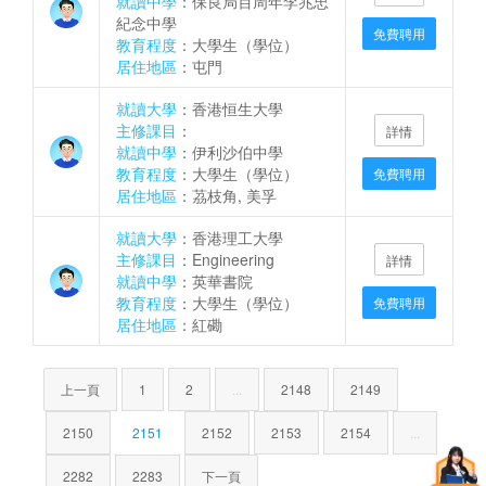
就讀中學
：保良局百周年李兆忠
紀念中學
免費聘用
教育程度
：大學生（學位）
居住地區
：屯門
就讀大學
：香港恒生大學
主修課目
：
詳情
就讀中學
：伊利沙伯中學
教育程度
：大學生（學位）
免費聘用
居住地區
：茘枝角, 美孚
就讀大學
：香港理工大學
主修課目
：Engineering
詳情
就讀中學
：英華書院
教育程度
：大學生（學位）
免費聘用
居住地區
：紅磡
上一頁
1
2
...
2148
2149
2150
2151
2152
2153
2154
...
2282
2283
下一頁