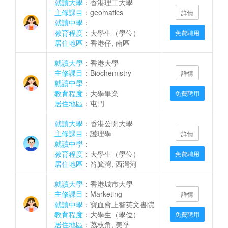
就讀大學
：香港理工大學
主修課目
：geomatics
詳情
就讀中學
：
教育程度
：大學生（學位）
免費聘用
居住地區
：香港仔, 南區
就讀大學
：香港大學
主修課目
：Biochemistry
詳情
就讀中學
：
教育程度
：大學畢業
免費聘用
居住地區
：屯門
就讀大學
：香港公開大學
主修課目
：護理學
詳情
就讀中學
：
教育程度
：大學生（學位）
免費聘用
居住地區
：筲箕灣, 西灣河
就讀大學
：香港城市大學
主修課目
：Marketing
詳情
就讀中學
：寶血會上智英文書院
教育程度
：大學生（學位）
免費聘用
居住地區
：茘枝角, 美孚