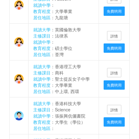
就讀中學
：
教育程度
：大學畢業
免費聘用
居住地區
：九龍塘
就讀大學
：英國倫敦大學
主修課目
：法律系
詳情
就讀中學
：
教育程度
：碩士學位
免費聘用
居住地區
：荃灣
就讀大學
：香港理工大學
主修課目
：商科
詳情
就讀中學
：聖士提反女子中學
教育程度
：大學畢業
免費聘用
居住地區
：中上環, 西環
就讀大學
：香港科技大學
主修課目
：Science
詳情
就讀中學
：張振興伉儷書院
教育程度
：大學生（學位）
免費聘用
居住地區
：