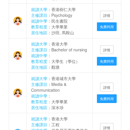
就讀大學
：香港樹仁大學
主修課目
：Psychology
詳情
就讀中學
：民生書院
教育程度
：大學畢業
免費聘用
居住地區
：沙田, 馬鞍山
就讀大學
：香港大學
主修課目
：Bachelor of nursing
詳情
就讀中學
：
教育程度
：大學生（學位）
免費聘用
居住地區
：觀塘
就讀大學
：香港城市大學
主修課目
：Media &
詳情
Communication
就讀中學
：
免費聘用
教育程度
：大學畢業
居住地區
：深水埗
就讀大學
：香港大學
主修課目
：工程
詳情