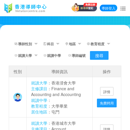
導師登入
搜尋
性別
導師資訊
操作
就讀大學
：香港浸會大學
主修課目
：Finance and
詳情
Accounting and Accounting
就讀中學
：
免費聘用
教育程度
：大學畢業
居住地區
：屯門
就讀大學
：香港城市大學
主修課目
：Account
詳情