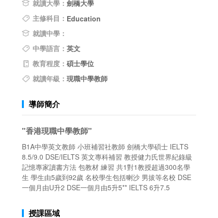
就讀大學：
劍橋大學
主修科目：
Education
就讀中學：
中學語言：
英文
教育程度：
碩士學位
就讀年級：
現職中學教師
導師簡介
"香港現職中學教師"
B1A中學英文教師 小班補習社教師 劍橋大學碩士 IELTS
8.5/9.0 DSE/IELTS 英文專科補習 教授健力氏世界紀錄級
記憶專家讀書方法 包教材 練習 共1對1教授超過300名學
生 學生由5歲到92歲 名校學生包括喇沙 男拔等名校 DSE
一個月由U升2 DSE一個月由5升5** IELTS 6升7.5
授課區域