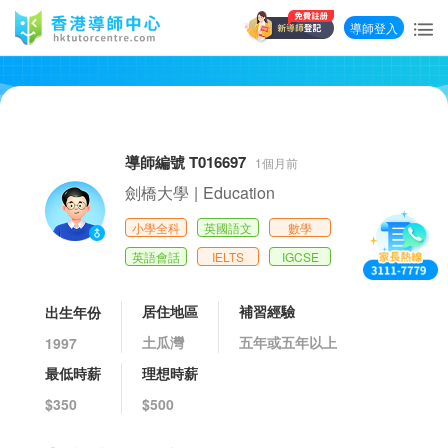
導師登入
導師編號 T016697
1個月前
劍橋大學
|
Education
小學全科
英國語文
數學
英語會話
IELTS
IGCSE
居住地區
補習經驗
出生年份
土瓜灣
五年或五年以上
1997
最低時薪
理想時薪
$350
$500