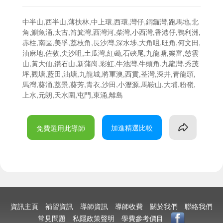
中半山,西半山,薄扶林,中上環,西環,灣仔,銅鑼灣,跑馬地,北
角,鰂魚涌,太古,筲箕灣,西灣河,柴灣,小西灣,香港仔,鴨利洲,
赤柱,南區,美孚,荔枝角,長沙灣,深水埗,大角咀,旺角,何文田,
油麻地,佐敦,尖沙咀,土瓜灣,紅磡,石硤尾,九龍塘,樂富,慈雲
山,黃大仙,鑽石山,新蒲崗,彩虹,牛池灣,牛頭角,九龍灣,秀茂
坪,觀塘,藍田,油塘,九龍城,將軍澳,西貢,荃灣,深井,青龍頭,
馬灣,葵涌,荔景,葵芳,青衣,沙田,小瀝源,馬鞍山,大埔,粉嶺,
上水,元朗,天水圍,屯門,東涌,離島
加進精選比較
免費選用此導師
資訊主頁
補習資訊
導師資訊
導師收費
關於我們
聯絡我們
常見問題
私隱政策聲明
學費參考價目