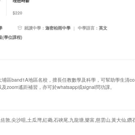
薪
理想時薪
$220
學
就讀中學：
迦密柏雨中學
中學語言：
英文
|
(學位課程)
區band1A地區名校，擅長任教數學及科學，可幫助學生清co
om遙距補習，亦可於whatsapp或signal問功課。
佐敦,尖沙咀,土瓜灣,紅磡,石硤尾,九龍塘,樂富,慈雲山,黃大仙,鑽石