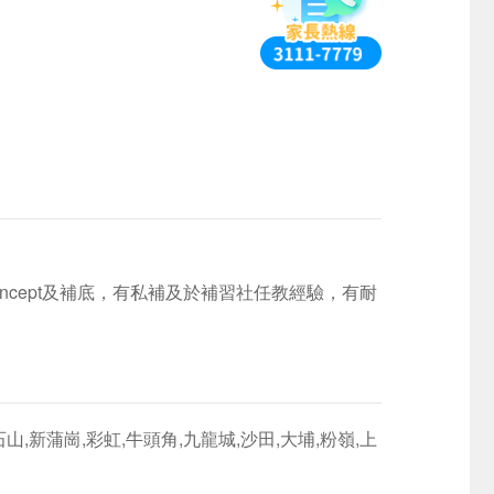
ncept及補底，有私補及於補習社任教經驗，有耐
山,新蒲崗,彩虹,牛頭角,九龍城,沙田,大埔,粉嶺,上