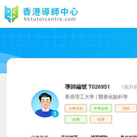
導師編號 T026951
1個月
香港理工大學
|
醫療化驗科學
小學全科
中學全科
理科
生物
化學