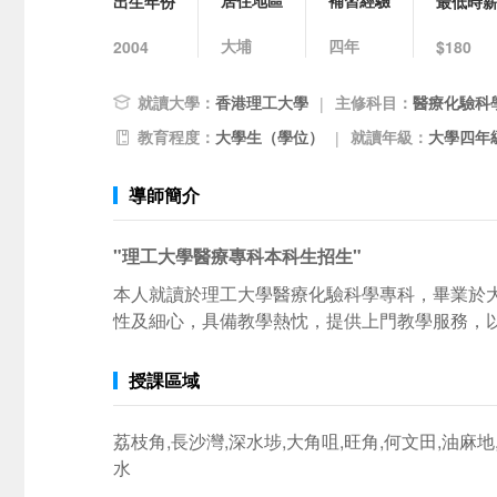
居住地區
補習經驗
出生年份
最低時
大埔
四年
2004
$180
就讀大學：
香港理工大學
主修科目：
醫療化驗科
|
教育程度：
大學生（學位）
就讀年級：
大學四年級
|
導師簡介
"理工大學醫療專科本科生招生"
本人就讀於理工大學醫療化驗科學專科，畢業於大埔
性及細心，具備教學熱忱，提供上門教學服務，以及zo
授課區域
荔枝角,長沙灣,深水埗,大角咀,旺角,何文田,油麻地,
水