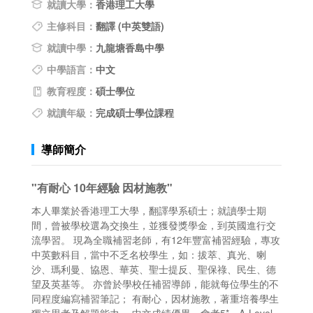
就讀大學：
香港理工大學
主修科目：
翻譯 (中英雙語)
就讀中學：
九龍塘香島中學
中學語言：
中文
教育程度：
碩士學位
就讀年級：
完成碩士學位課程
導師簡介
"有耐心 10年經驗 因材施教"
本人畢業於香港理工大學，翻譯學系碩士；就讀學士期
間，曾被學校選為交換生，並獲發獎學金，到英國進行交
流學習。 現為全職補習老師，有12年豐富補習經驗，專攻
中英數科目，當中不乏名校學生，如：拔萃、真光、喇
沙、瑪利曼、協恩、華英、聖士提反、聖保祿、民生、德
望及英基等。 亦曾於學校任補習導師，能就每位學生的不
同程度編寫補習筆記； 有耐心，因材施教，著重培養學生