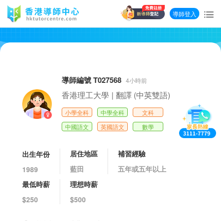
導師登入
導師編號 T027568
4小時前
香港理工大學
|
翻譯 (中英雙語)
小學全科
中學全科
文科
中國語文
英國語文
數學
居住地區
補習經驗
出生年份
藍田
五年或五年以上
1989
最低時薪
理想時薪
$250
$500