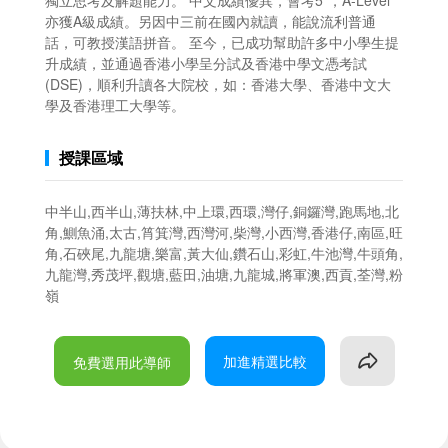
獨立思考及解題能力。 中文成績優異，會考5*，A-Level
亦獲A級成績。另因中三前在國內就讀，能說流利普通
話，可教授漢語拼音。 至今，已成功幫助許多中小學生提
升成績，並通過香港小學呈分試及香港中學文憑考試
(DSE)，順利升讀各大院校，如：香港大學、香港中文大
學及香港理工大學等。
授課區域
中半山,西半山,薄扶林,中上環,西環,灣仔,銅鑼灣,跑馬地,北
角,鰂魚涌,太古,筲箕灣,西灣河,柴灣,小西灣,香港仔,南區,旺
角,石硤尾,九龍塘,樂富,黃大仙,鑽石山,彩虹,牛池灣,牛頭角,
九龍灣,秀茂坪,觀塘,藍田,油塘,九龍城,將軍澳,西貢,荃灣,粉
嶺
加進精選比較
免費選用此導師