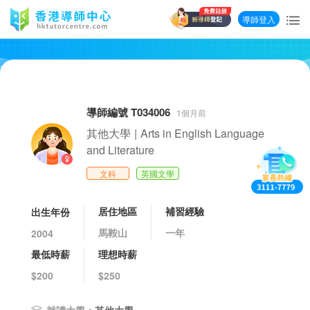
導師登入
導師編號 T034006
1個月前
其他大學
|
Arts in English Language
and Literature
文科
英國文學
居住地區
補習經驗
出生年份
馬鞍山
一年
2004
最低時薪
理想時薪
$200
$250