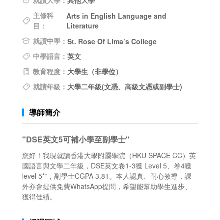
就讀大學：
其他大學
主修科
Arts in English Language and
目：
Literature
就讀中學：
St. Rose Of Lima’s College
中學語言：
英文
教育程度：
大學生（非學位）
就讀年級：
大學二年級(文憑、高級文憑或副學士)
導師簡介
"DSE英文5可補小學至副學士"
您好！我現就讀香港大學附屬學院（HKU SPACE CC）英
國語言與文學二年級，DSE英文卷1-3獲 Level 5、卷4獲
level 5**，副學士CGPA 3.81。本人認真、耐心教導，課
外亦會提供免費WhatsApp提問，希望能幫助學生進步、
獲得佳績。