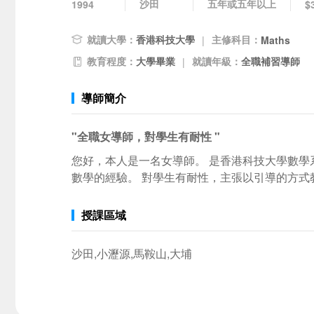
沙田
五年或五年以上
1994
$
就讀大學：
香港科技大學
主修科目：
|
Maths
教育程度：
大學畢業
就讀年級：
全職補習導師
|
導師簡介
"全職女導師，對學生有耐性 "
您好，本人是一名女導師。 是香港科技大學數學
數學的經驗。 對學生有耐性，主張以引導的方式
授課區域
沙田,小瀝源,馬鞍山,大埔