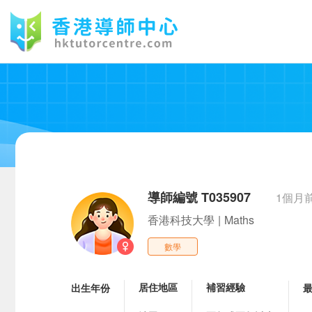
導師編號 T035907
1個月
香港科技大學
|
Maths
數學
居住地區
補習經驗
出生年份