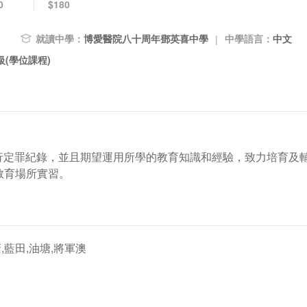
0
$180
就讀中學：
博愛醫院八十周年鄧英喜中學
中學語言：
中文
|
(學位課程)
罪行定罪紀錄，並且期望運用所學的教育知識和經驗，致力培育及
教育場所實習。
,藍田,油塘,將軍澳