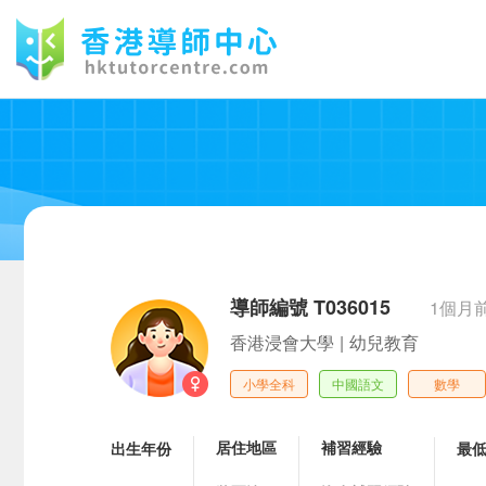
導師編號 T036015
1個月
香港浸會大學
|
幼兒教育
小學全科
中國語文
數學
居住地區
補習經驗
出生年份
最