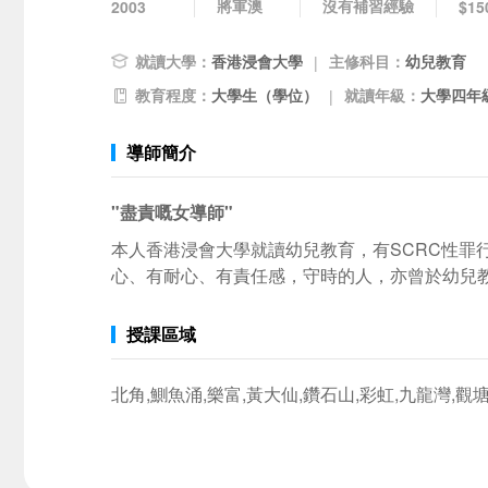
將軍澳
沒有補習經驗
2003
$15
就讀大學：
香港浸會大學
主修科目：
幼兒教育
|
教育程度：
大學生（學位）
就讀年級：
大學四年級
|
導師簡介
"盡責嘅女導師"
本人香港浸會大學就讀幼兒教育，有SCRC性
心、有耐心、有責任感，守時的人，亦曾於幼兒
授課區域
北角,鰂魚涌,樂富,黃大仙,鑽石山,彩虹,九龍灣,觀塘