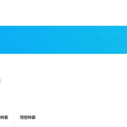
前
低時薪
理想時薪