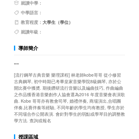
就讀中學：
中學語言：
教育程度：
大學生（學位）
就讀年級：
導師簡介
""
[流行鋼琴古典音樂 樂理課程] 林老師kobe哥哥 從小修習
古典鋼琴, 初中時期已考畢皇家音樂學院8級鋼琴, 亦於公
開比賽中獲奬. 期後鑽研流行音樂以及編曲技巧, 作曲編曲
之作品獲香港音樂創作人協會選為2016 年度音樂會表演歌
曲. Kobe 哥哥亦有教會司琴, 婚禮伴奏, 商場演出,合唱團
伴奏,比賽伴奏等經驗, 不同年齡的學生均有教授, 學生亦於
不同場合作公開表演. 會針對學生的弱點或學琴目的調整教
學方法. 查詢或報名
授課區域