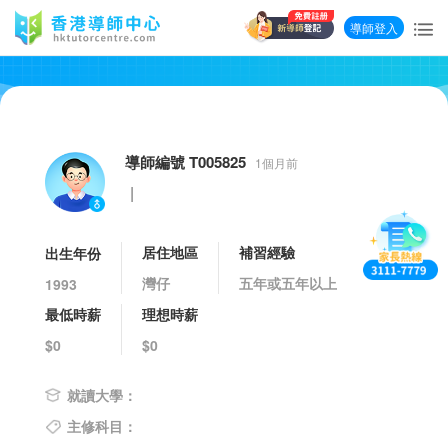
導師登入
導師編號 T005825
1個月前
|
居住地區
補習經驗
出生年份
灣仔
五年或五年以上
1993
最低時薪
理想時薪
$0
$0
就讀大學：
主修科目：