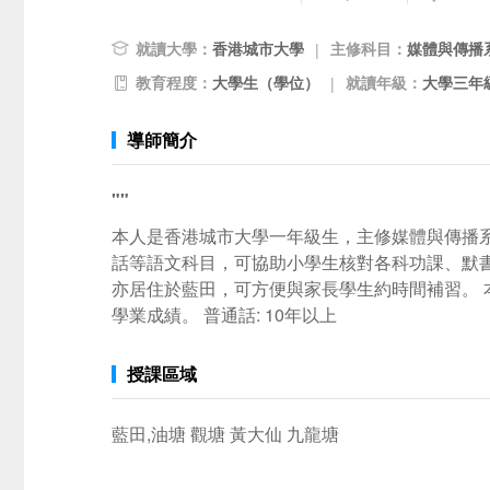
就讀大學：
香港城市大學
主修科目：
媒體與傳播
|
教育程度：
大學生（學位）
就讀年級：
大學三年級
|
導師簡介
""
本人是香港城市大學一年級生，主修媒體與傳播系
話等語文科目，可協助小學生核對各科功課、默書
亦居住於藍田，可方便與家長學生約時間補習。
學業成績。 普通話: 10年以上
授課區域
藍田,油塘 觀塘 黃大仙 九龍塘