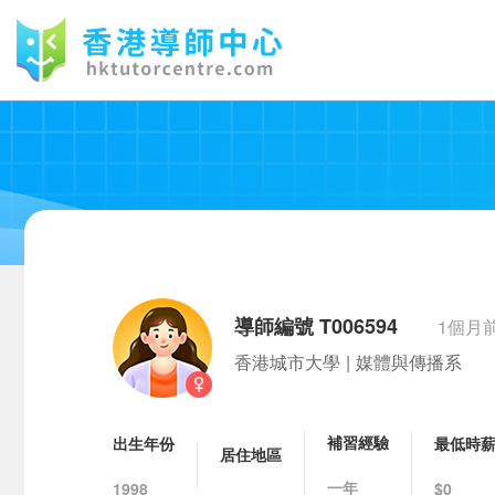
導師編號 T006594
1個月
香港城市大學
|
媒體與傳播系
補習經驗
出生年份
最低時
居住地區
一年
1998
$0