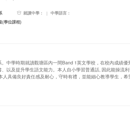
系
就讀中學：
中學語言：
|
(學位課程)
。中學時期就讀觀塘區內一間Band 1英文學校，在校內成績
、以及提升學生語文能力。本人自小學習普通話, 因此能操流
 本人具備良好責任感及耐心，守時有禮，並能細心教導學生，希