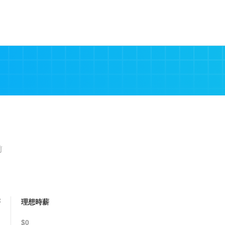
前
薪
理想時薪
$0