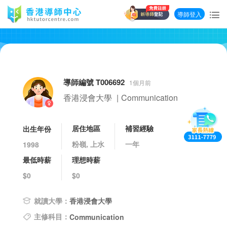
導師登入
導師編號 T006692
1個月前
香港浸會大學
|
Communication
居住地區
補習經驗
出生年份
粉嶺, 上水
一年
1998
最低時薪
理想時薪
$0
$0
就讀大學：
香港浸會大學
主修科目：
Communication