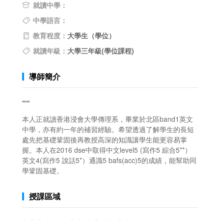
就讀中學：
中學語言：
教育程度：
大學生（學位）
就讀年級：
大學三年級(學位課程)
導師簡介
""
本人正就讀香港浸會大學傳理系，畢業於北區band1英文
中學，亦有約一年的補習經驗。希望透過了解學生的長短
處先把基礎鞏固後再教授高深的知識讓學生能更容易掌
握。本人在2016 dse中取得中文level5 (寫作5 綜合5**）
英文4(寫作5 說話5*）通識5 bafs(acc)5的成績，能幫助同
學鞏固基礎。
授課區域