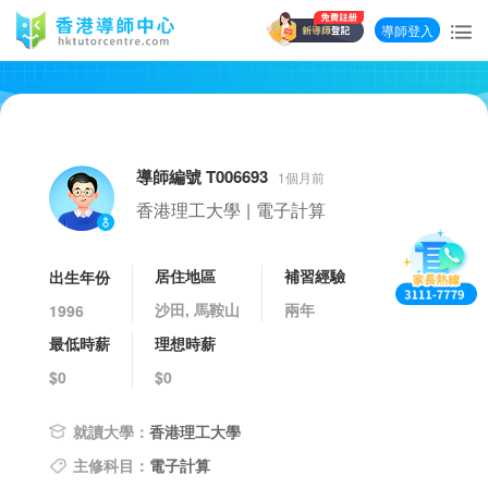
導師登入
導師編號 T006693
1個月前
香港理工大學
|
電子計算
居住地區
補習經驗
出生年份
沙田, 馬鞍山
兩年
1996
最低時薪
理想時薪
$0
$0
就讀大學：
香港理工大學
主修科目：
電子計算