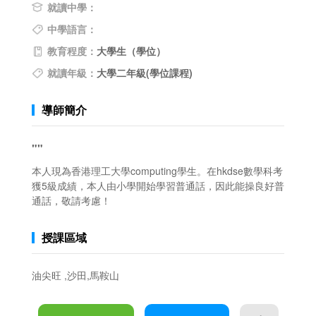
就讀中學：
中學語言：
教育程度：
大學生（學位）
就讀年級：
大學二年級(學位課程)
導師簡介
""
本人現為香港理工大學computing學生。在hkdse數學科考
獲5級成績，本人由小學開始學習普通話，因此能操良好普
通話，敬請考慮！
授課區域
油尖旺 ,沙田,馬鞍山