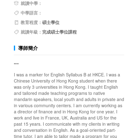
就讀中學：
中學語言：
教育程度：
碩士學位
就讀年級：
完成碩士學位課程
導師簡介
""
I was a marker for English Syllabus B at HKCE. I was a
Chinese University of Hong Kong student when there
was only 3 universities in Hong Kong. I taught English
and tailored made teaching programs to native
mandarin speakers, local youth and adults in private and
in various community centers. I am currently working as
a director of finance and in Hong Kong for one year. I
work and live in France, UK, Australia and US for the
past 15 years. I communicate with my clients in writing
and conversation in English. As a goal-oriented part-
time tutor, I am able to tailor made a program for you