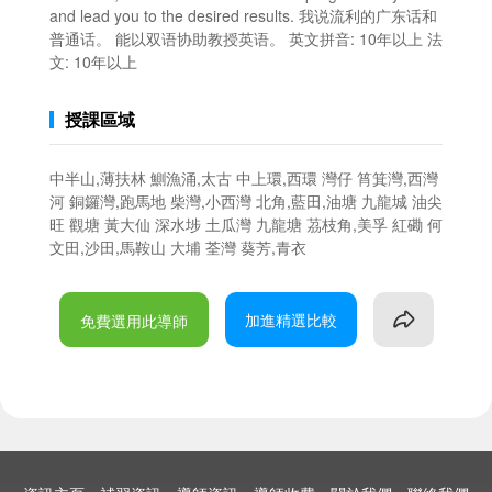
and lead you to the desired results. 我说流利的广东话和
普通话。 能以双语协助教授英语。 英文拼音: 10年以上 法
文: 10年以上
授課區域
中半山,薄扶林 鰂漁涌,太古 中上環,西環 灣仔 筲箕灣,西灣
河 銅鑼灣,跑馬地 柴灣,小西灣 北角,藍田,油塘 九龍城 油尖
旺 觀塘 黃大仙 深水埗 土瓜灣 九龍塘 茘枝角,美孚 紅磡 何
文田,沙田,馬鞍山 大埔 荃灣 葵芳,青衣
加進精選比較
免費選用此導師