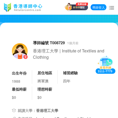
導師登入
導師編號 T008729
1個月前
香港理工大學
|
Institute of Textiles and
Clothing
居住地區
補習經驗
出生年份
將軍澳
四年
1988
最低時薪
理想時薪
$0
$0
就讀大學：
香港理工大學