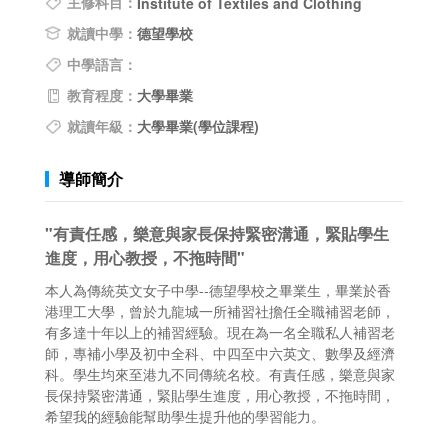
主修科目：
Institute of Textiles and Clothing
就讀中學：
德望學校
中學語言：
教育程度：
大學畢業
就讀年級：
大學畢業(學位課程)
導師簡介
"有責任感，樂意與家長保持緊密溝通，緊貼學生
進度，用心教授，不拖時間"
本人為傳統英文女子中學--德望學校之畢業生，畢業於香
港理工大學，曾於九龍城一所補習社擔任全職補習老師，
有多達十年以上的補習經驗。現在為一名全職私人補習老
師，專補小學及初中全科、中四至中六英文、數學及經濟
科。學生均來至港九不同傳統名校。有責任感，樂意與家
長保持緊密溝通，緊貼學生進度，用心教授，不拖時間，
希望我的經驗能幫助學生提升他的學習能力。