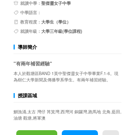
就讀中學：
聖傑靈女子中學
中學語言：
教育程度：
大學生（學位）
就讀年級：
大學三年級(學位課程)
導師簡介
"有兩年補習經驗"
本人於觀塘區BAND 1英中聖傑靈女子中學畢業F.1-6。現
為樹仁大學新聞及傳播學系學生。有兩年補習經驗。
授課區域
鰂漁涌,太古 灣仔 筲箕灣,西灣河 銅鑼灣,跑馬地 北角,藍田,
油塘 觀塘,將軍澳