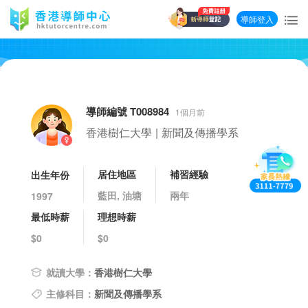
導師登入
導師編號 T008984
1個月前
香港樹仁大學
|
新聞及傳播學系
居住地區
補習經驗
出生年份
藍田, 油塘
兩年
1997
最低時薪
理想時薪
$0
$0
就讀大學：
香港樹仁大學
主修科目：
新聞及傳播學系